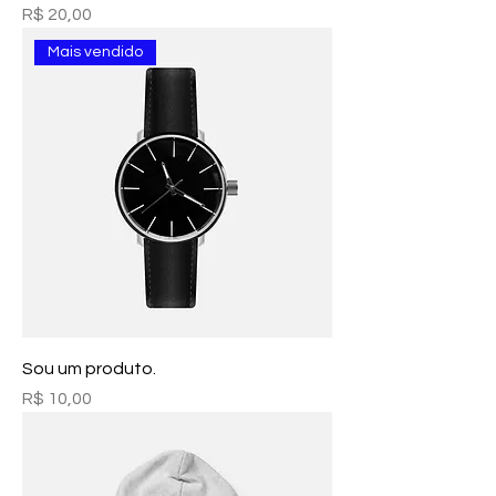
Preço
R$ 20,00
Mais vendido
Sou um produto.
Preço
R$ 10,00